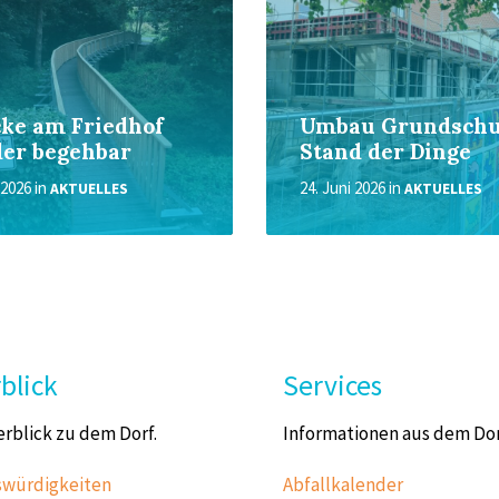
ke am Friedhof
Umbau Grundschu
er begehbar
Stand der Dinge
i 2026
in
24. Juni 2026
in
AKTUELLES
AKTUELLES
blick
Services
erblick zu dem Dorf.
Informationen aus dem Dor
würdigkeiten
Abfallkalender