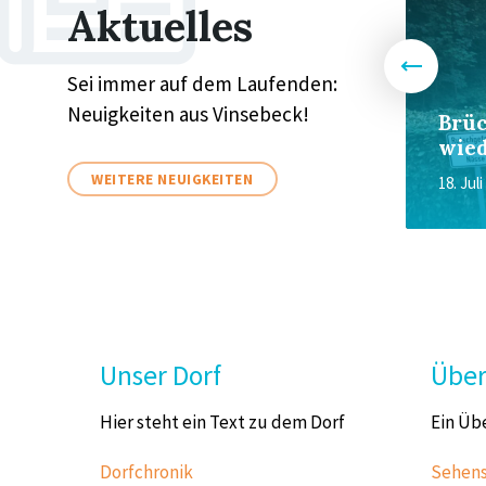
Aktuelles
Sei immer auf dem Laufenden:
Verabschiedung von
Neuigkeiten aus Vinsebeck!
Spieler und Trainer
Brüc
beim TuS Vinsebeck
wied
WEITERE NEUIGKEITEN
22. Mai 2026
in
18. Jul
DAS DORF
Sitemap
Unser Dorf
Über
Hier steht ein Text zu dem Dorf
Ein Üb
Dorfchronik
Sehens