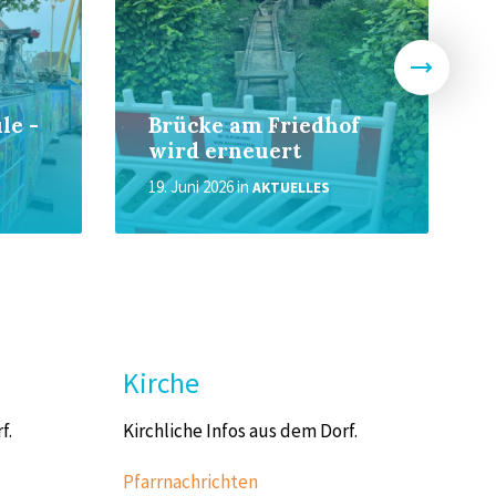
le -
Brücke am Friedhof
wird erneuert
19. Juni 2026
in
AKTUELLES
Kirche
f.
Kirchliche Infos aus dem Dorf.
Pfarrnachrichten