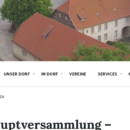
UNSER DORF
IM DORF
VEREINE
SERVICES
EN
auptversammlung –