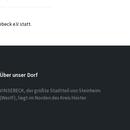
eck e.V. statt.
Über unser Dorf
VINSEBECK, der größte Stadtteil von Steinheim
(Westf), liegt im Norden des Kreis Höxter.