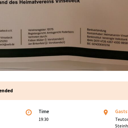
 ended
Time
Gasts
19:30
Teuton
Stein