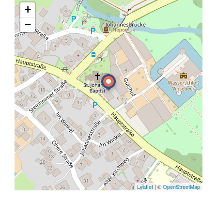
+
−
Leaflet
| ©
OpenStreetMap