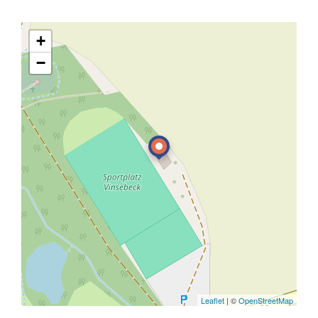
+
−
Leaflet
| ©
OpenStreetMap