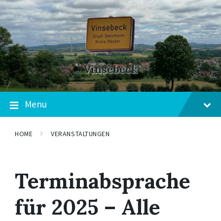
Skip
Skip
Skip
to
to
to
content
main
footer
navigation
Vinsebeck
Menu
HOME
VERANSTALTUNGEN
Terminabsprache
für 2025 – Alle