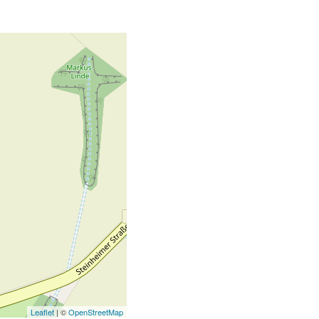
Leaflet
| ©
OpenStreetMap