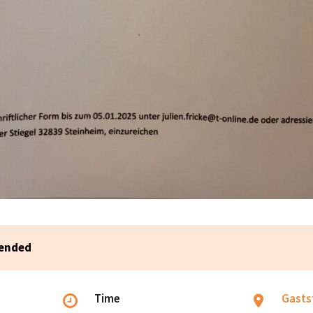
 ended
Time
Gasts