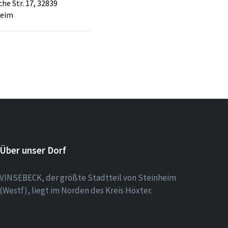
he Str. 17, 32839
heim
Über unser Dorf
VINSEBECK, der größte Stadtteil von Steinheim
(Westf), liegt im Norden des Kreis Höxter.