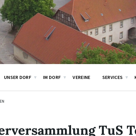
UNSER DORF
IM DORF
VEREINE
SERVICES
EN
derversammlung TuS T