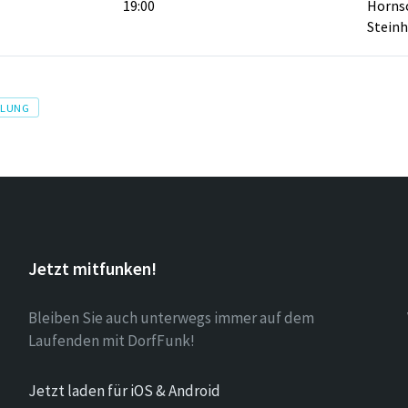
19:00
Hornsc
Stein
MLUNG
Jetzt mitfunken!
Bleiben Sie auch unterwegs immer auf dem
Laufenden mit DorfFunk!
Jetzt laden für iOS & Android